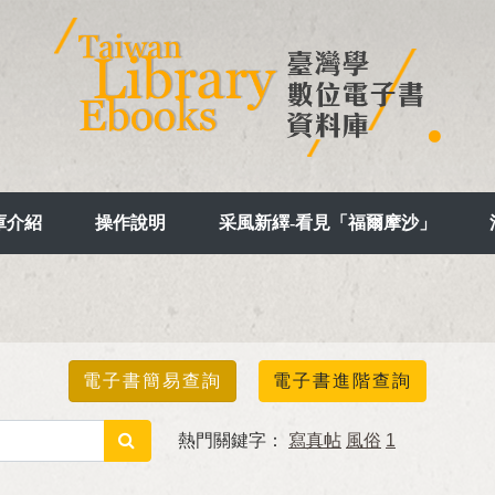
庫介紹
操作說明
采風新繹-看見「福爾摩沙」
電子書簡易查詢
電子書進階查詢
熱門關鍵字：
寫真帖
風俗
1