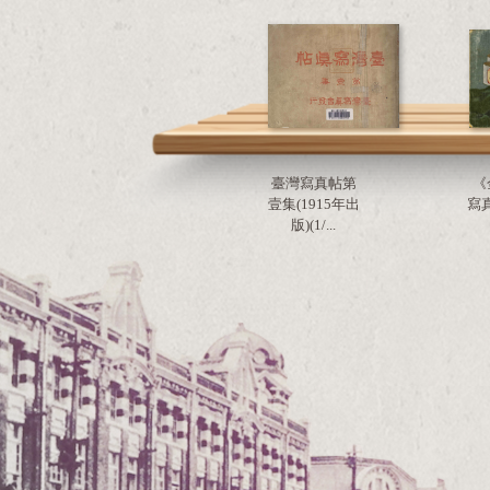
臺灣寫真帖第
《
壹集(1915年出
寫真
版)(1/...