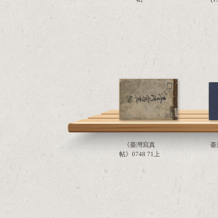
《臺灣寫真
臺
帖》0748 71上