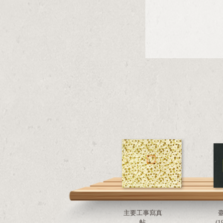
主要工事寫真
帖
(