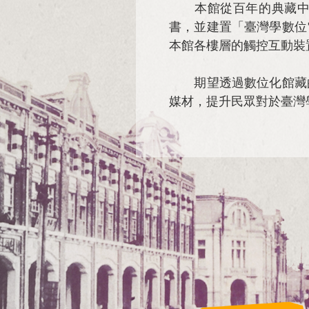
本館從百年的典藏中挑
書，並建置「臺灣學數位
本館各樓層的觸控互動裝
期望透過數位化館藏的
媒材，提升民眾對於臺灣