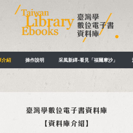
庫介紹
操作說明
采風新繹-看見「福爾摩沙」
臺灣學數位電子書資料庫
【資料庫介紹】