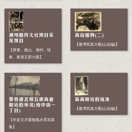
潮州郡內文社頭目家
高山植物(二)
及頭目
【臺灣寫真大觀(山岳編)】
【屏東、旗山、潮州、恆
春、東港五郡大觀】
警務課北鄰五德商會
新高附近的結冰
附近的慘況(府中街一
【臺灣寫真大觀(山岳編)】
丁目)
【辛亥文月臺都風水害寫真
集】