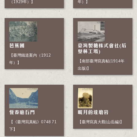
（1929年）】
年）】
芭蕉圃
臺灣製糖株式會社(后
壁林工場)
【臺灣鐵道案內（1912
【南部臺灣寫真帖(1914年
年）】
出版)】
恆春廳石門
眠月的達磨岩
【《臺灣寫真帖》0748 71
【臺灣寫真大觀(山岳編)】
下】