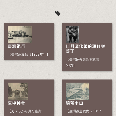
臺灣銀行
日月潭化蕃的頭目與
蕃丁
【臺灣寫真帖（1908年）】
【臺灣紹介最新寫真集
(4/7)】
臺中神社
瑞芳金山
【カメラから見た臺灣
【臺灣鐵道案內（1912